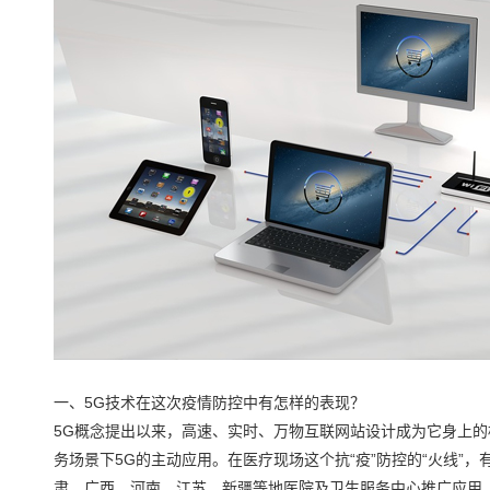
一、5G技术在这次疫情防控中有怎样的表现？
5G概念提出以来，高速、实时、万物互联网站设计成为它身上的
务场景下5G的主动应用。在医疗现场这个抗“疫”防控的“火线”
肃、广西、河南、江苏、新疆等地医院及卫生服务中心推广应用