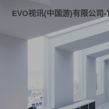
EVO视讯(中国游)有限公司-