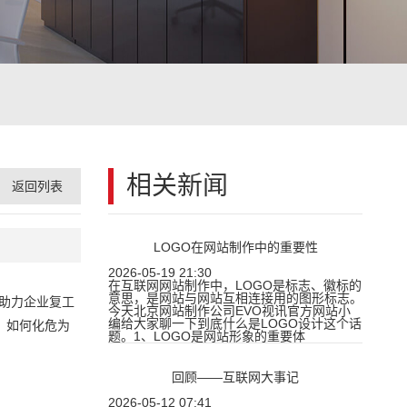
相关新闻
返回列表
LOGO在网站制作中的重要性
2026-05-19 21:30
在互联网网站制作中，LOGO是标志、徽标的
意思，是网站与网站互相连接用的图形标志。
助力企业复工
今天北京网站制作公司EVO视讯官方网站小
编给大家聊一下到底什么是LOGO设计这个话
，如何化危为
题。1、LOGO是网站形象的重要体
回顾——互联网大事记
2026-05-12 07:41