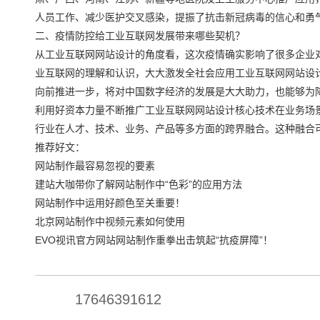
人员工作、减少医护交叉感染，提振了抗击新冠病毒的信心和勇
二、疫情防控给工业互联网发展带来哪些契机？
从工业互联网网站设计的角度看，这次疫情确实影响了很多企业
业互联网的理解和认识，大大激发全社会应用工业互联网网站设
向前推进一步，将对中国数字经济的发展是大大助力，也能够为
利用好资本力量不断推广工业互联网网站设计核心技术在业务场
行业在人才、技术、业务、产品等多方面的跨界融合。这种融合
推荐好文：
网站制作最容易忽视的要素
建站大咖带你了解网站制作中“色彩”的应用方法
网站制作中运用好颜色至关重要！
北京网站制作中视频元素如何使用
EVO视讯官方网站网站制作重拳出击筑起“抗疫屏障”！
17646391612