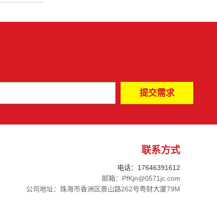
联系方式
电话：17646391612
邮箱：PfKjn@0571jc.com
公司地址：珠海市香洲区景山路262号粤财大厦79M