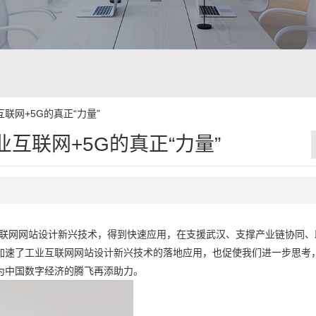
联网+5G的真正“力量”
互联网+5G的真正“力量”
互联网网站设计新兴技术，得到快速应用，在支援武汉、支撑产业链协同、
加速了工业互联网网站设计新兴技术的落地应用，也促使我们进一步思考
为中国数字经济的腾飞再添助力。