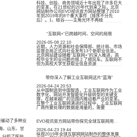
科技、创投、商务领域近十年出现了许多巨大
的变革，在21世纪的20年代到来之际，北京
网站制作公司EVO视讯官方网站整理了2010
年到2019年的8个重大事件（排序不分先
后）。1、硅谷——主角光环不再硅
“互联网+”已跨越时间、空间的局限
2026-05-08 22:10
近期，人力资源和社会保障部、统计局、市场
监督总局正式向社会发布13个新职业信息。
北京网站建设随着“互联网+”的深入推进，高
校毕业生的业问题也搭上了顺风车。互联网不
但为高校大学生获取业信息资源
带你深入了解工业互联网这片“蓝海”
2026-04-24 20:53
从中国制造到中国智造，工业互联网作为工业
数字化、网站开发智能化升级转型的关键支
撑，在越来越广的范围内推动着产业的变革。
在整个工业互联网演进的过程中，工业互联网
厂商所要处理的数据是海量的，需要
接催动了多种业
EVO视讯官方网站带你探究全球互联网用户行为大数据报告
海、山东、甘
2026-04-23 19:44
纵观2019年全球互联网网站制作的整体发展
、分担了医护