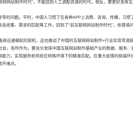
互联网网站制作时代”，不能回到人工调配资源的时代，相反，要更好发挥
传导的问题。平时，中国人习惯了在各种APP上消费、咨询、传播，习惯
息收集、需求的匹配等工作，回到了“前互联网网站制作时代”，依靠填
电商迅速崛起的契机，这也推动了中国的互联网网站制作+行业实现弯道超
”社会，有所作为。要充分发挥中国互联网站制作基础产业的数据、服务、
网能力，实现服务和供给在特殊环境下的精准匹配。在重大疫情的极端环
绕开堵点。