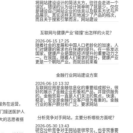
将网站建设设计的简洁大方，往往会走进一个
误区，错误的认为设计简单明了就是少，仅仅
是铺设自己网站企业的信息以及联系方式与产
品展示。其实这样无形地减少了产品的档次，
而且关于搜索引擎而言，网站建设
互联网与健康产业“碰撞”出怎样的火花？
2026-06-15 17:25
随着社会的发展和中国人口老龄化的加速，人
们对健康的需求也在快速的提升。在一些发达
国家，健康产业是国民经济提升的重要动力之
一。在我国，随着人们需求的提升，健康产业
更是一个朝阳产业。而就目前来看
金融行业网站建设方案
2026-06-10 13:32
互联网应用是金融信息化的重要组成部分，很
好的展示了金融企业形象和产品，并提供服务
的。金融贸易一直是人们关注的焦点，快速、
稳定、安全是金融行业客户很为看重的。金融
服务在运营，
行业的客户群分布广泛，要求网站
专门接送医护人
分析竞争对手网站，主要分析哪些方面呢？
大的志愿者搭
2026-05-30 13:43
研究分析竞争对手网站是很常见，也非常重要