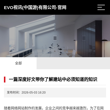
EVO视讯(中国游)有限公司-官网
全部
一篇深度好文带你了解建站中必须知道的知识
发布时间：2026-05-03 16:20
随着网络网站制作的发展，企业之间的竞争越来越激烈，为了在网