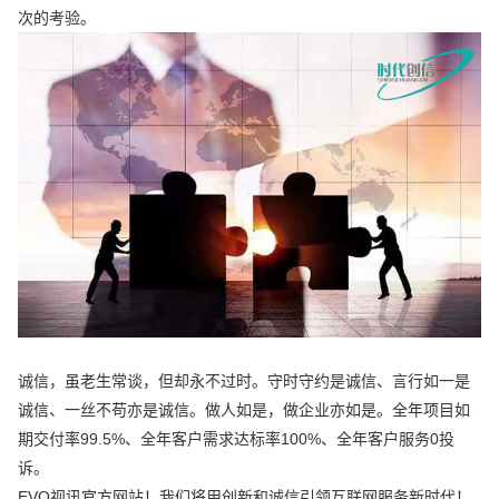
次的考验。
诚信，虽老生常谈，但却永不过时。守时守约是诚信、言行如一是
诚信、一丝不苟亦是诚信。做人如是，做企业亦如是。全年项目如
期交付率99.5%、全年客户需求达标率100%、全年客户服务0投
诉。
EVO视讯官方网站！我们将用创新和诚信引领互联网服务新时代！