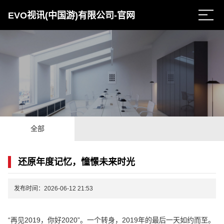
EVO视讯(中国游)有限公司-官网
全部
还原年度记忆，憧憬未来时光
发布时间：2026-06-12 21:53
“再见2019，你好2020”。一个转身，2019年的最后一天如约而至。