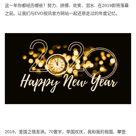
这一年你都经历哪些？努力、拼搏、欢笑、泪水...在2019即将落幕
之前。让我们与EVO视讯官方网站一起还原走过的年度记忆。
2019，爱国之情澎湃。70寰宇，举国欢庆，我和我的祖国、攀登