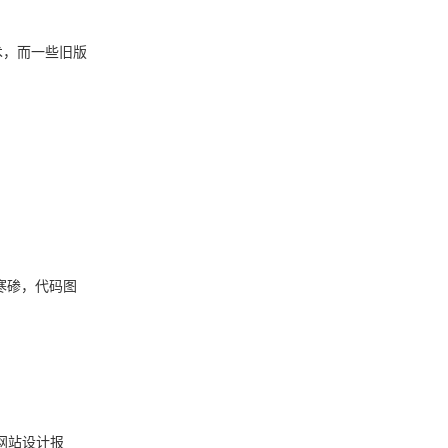
术，而一些旧版
寒碜，代码图
网站设计报