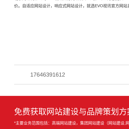
价。自适应网站设计，响应式网站设计，就选EVO视讯官方网站
17646391612
免费获取网站建设与品牌策划方
*主要业务范围包括：高端网站建设，集团网站建设（网站建设,