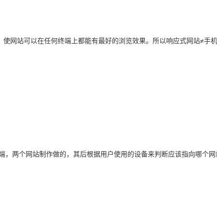
，使网站可以在任何终端上都能有最好的浏览效果。所以响应式网站≠手
电脑端跟手机端，两个网站制作做的，其后根据用户使用的设备来判断应该指向哪个