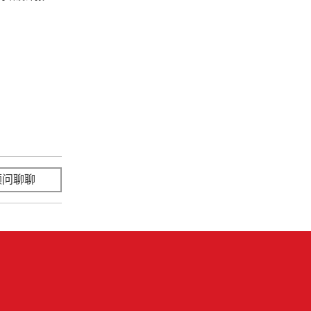
顾问聊聊
立即咨询