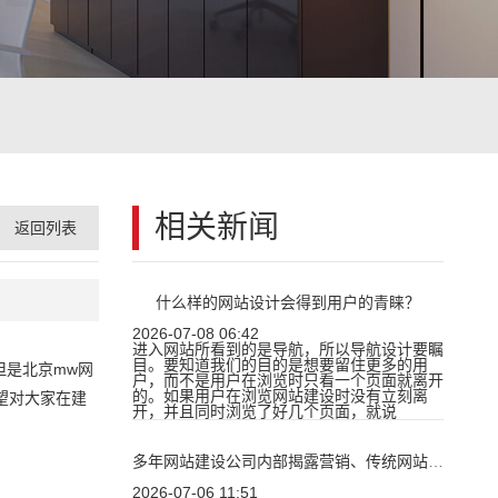
相关新闻
返回列表
什么样的网站设计会得到用户的青睐？
2026-07-08 06:42
进入网站所看到的是导航，所以导航设计要瞩
目。要知道我们的目的是想要留住更多的用
但是北京mw网
户，而不是用户在浏览时只看一个页面就离开
的。如果用户在浏览网站建设时没有立刻离
望对大家在建
开，并且同时浏览了好几个页面，就说
多年网站建设公司内部揭露营销、传统网站都有哪些优势？
2026-07-06 11:51