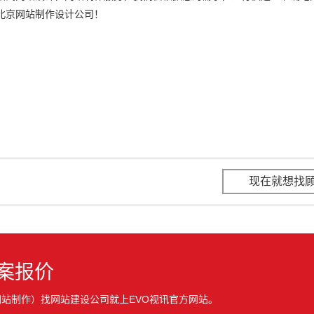
北京网站制作设计公司！
现在就想找
案报价
网站制作）找网站建设公司就上EVO视讯官方网站。