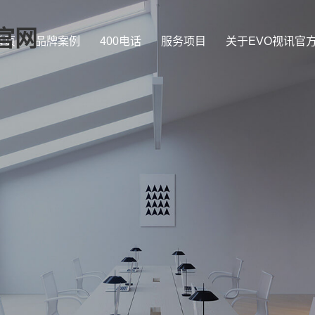
官网
首页
品牌案例
400电话
服务项目
关于EVO视讯官