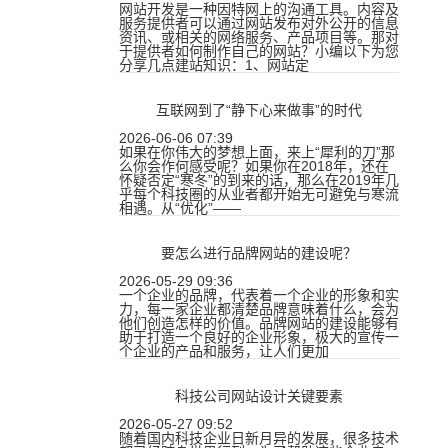
网站开发是一种因特网上的沟通工具。内容及
服务提供者可以通过网站发布对外公开的信息
资讯、或相关的网络服务、产品项目等。那对
于提供者如何制作自己的网站？小编以下为您
分享几点建站知识：1、网站定
互联网到了“静下心来做事”的时代
2026-06-06 07:39
如果在你伟大的梦想上面，来上“犀利的刀”那
么你会作何感受呢？如果你在2018年，还在
怀疑否定“寒冬”的到来的话，那么在2019年几
乎每个科技圈的从业者都开始无可避免与寒流
相遇。从“优化”——
要怎么进行品牌网站的建设呢？
2026-05-29 09:36
一个企业的品牌，代表着一个企业的形象和实
力，每一家企业都清楚品牌意味着什么，会为
他们创造怎样的价值。品牌网站的建设能够有
助于打造一个良好的企业形象，极大的宣传一
个企业的产品和服务，让人们更加
科技公司网站设计关键要素
2026-05-27 09:52
随着国内科技企业日新月异的发展，很多技术