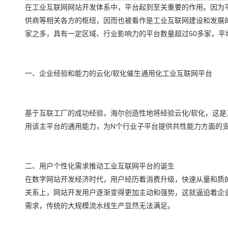
在工业互联网网站开发体系中，平台起到至关重要的作用。因为
供商等相关各方的枢纽，因而也被看作是工业互联网建设和发展的
家之多，具有一定区域、行业影响力的平台数量超过50多家，平
一、企业经验和能力的云化/软化催生通用化工业互联网平台
基于互联工厂的成功经验，海尔创造性地将经验云化/软化，这是
用该主平台的通用能力，为N个行业子平台提供共性能力方面的
二、用户个性化需求推动工业互联网平台的诞生
在数字网站开发经济时代，用户经历着消费升级，快速从量和质
关系上，网站开发用户逐渐变得更加主动和强势，这就逼迫着企
需求，传统的大规模流水线生产显然无法满足。