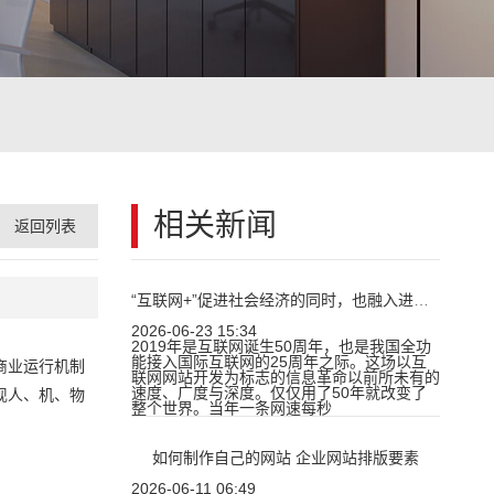
相关新闻
返回列表
“互联网+”促进社会经济的同时，也融入进了我们的生活中
2026-06-23 15:34
2019年是互联网诞生50周年，也是我国全功
能接入国际互联网的25周年之际。这场以互
商业运行机制
联网网站开发为标志的信息革命以前所未有的
速度、广度与深度。仅仅用了50年就改变了
现人、机、物
整个世界。当年一条网速每秒
如何制作自己的网站 企业网站排版要素
2026-06-11 06:49