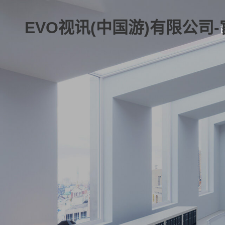
EVO视讯(中国游)有限公司-