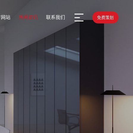
方网站
新闻资讯
联系我们
免费策划