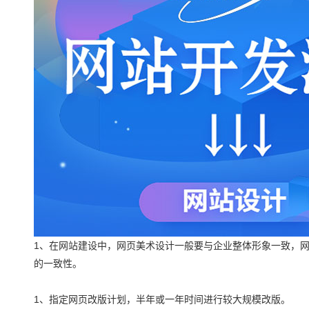
1、在网站建设中，网页美术设计一般要与企业整体形象一致，网
的一致性。
1、指定网页改版计划，半年或一年时间进行较大规模改版。