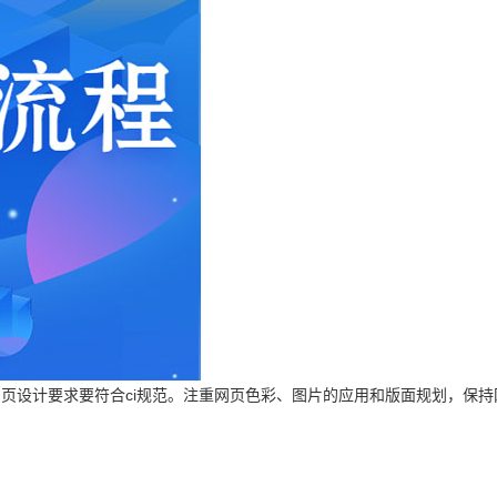
页设计要求要符合ci规范。注重网页色彩、图片的应用和版面规划，保持