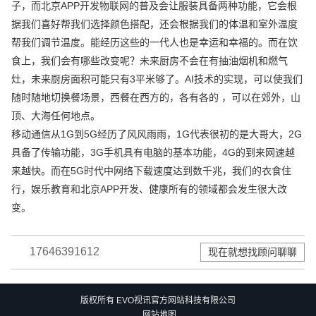
子，而北京APP开发物联网的普及会让服装具备两种功能，它会根
据我们喜好帮我们选择颜色搭配，还会根据我们的体温和室外温度
帮我们调节温度。能经历这些的一代人也是幸运和幸福的。而在饮
食上，我们会有哪些改变呢？未来厨房不会在有抽油烟机和燃气
灶，未来厨房面积可能只有3平米够了。AI技术的实现，可以使我们
随时随地切换餐场景，西餐在西方的，各有各的 ，可以在郊外，山
顶、大海任何地点。
移动通信从1G到5G经历了风风雨雨，1G代表很初的是大哥大，2G
具备了传输功能，3G手机具有电脑的基本功能，4G的到来网速越
来越快。而在5G时代中网络下载速度达到数千兆，我们的衣食住
行，娱乐教育和北京APP开发、健康所有的领域都会发生很大改
变。
17646391612
现在就想找顾问聊聊
版权所有 EVO视讯官方网站科技有限公司
网站地图