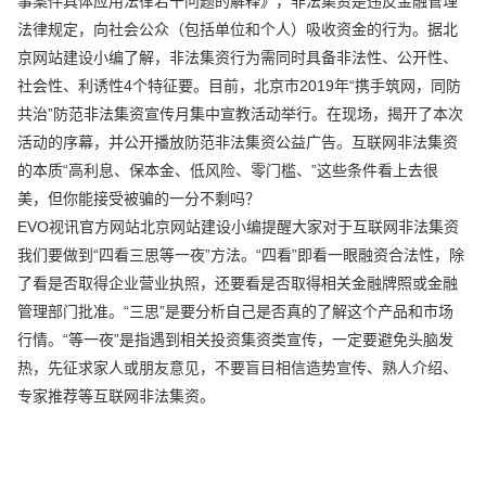
事案件具体应用法律若干问题的解释》，非法集资是违反金融管理
法律规定，向社会公众（包括单位和个人）吸收资金的行为。据北
京网站建设小编了解，非法集资行为需同时具备非法性、公开性、
社会性、利诱性4个特征要。目前，北京市2019年“携手筑网，同防
共治”防范非法集资宣传月集中宣教活动举行。在现场，揭开了本次
活动的序幕，并公开播放防范非法集资公益广告。互联网非法集资
的本质“高利息、保本金、低风险、零门槛、”这些条件看上去很
美，但你能接受被骗的一分不剩吗？
EVO视讯官方网站北京网站建设小编提醒大家对于互联网非法集资
我们要做到“四看三思等一夜”方法。“四看”即看一眼融资合法性，除
了看是否取得企业营业执照，还要看是否取得相关金融牌照或金融
管理部门批准。“三思”是要分析自己是否真的了解这个产品和市场
行情。“等一夜”是指遇到相关投资集资类宣传，一定要避免头脑发
热，先征求家人或朋友意见，不要盲目相信造势宣传、熟人介绍、
专家推荐等互联网非法集资。