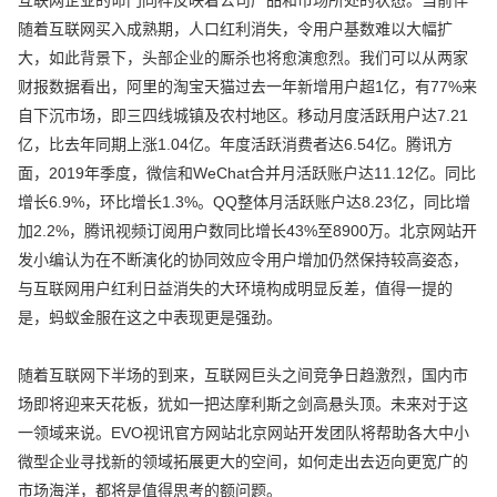
随着互联网买入成熟期，人口红利消失，令用户基数难以大幅扩
大，如此背景下，头部企业的厮杀也将愈演愈烈。我们可以从两家
财报数据看出，阿里的淘宝天猫过去一年新增用户超1亿，有77%来
自下沉市场，即三四线城镇及农村地区。移动月度活跃用户达7.21
亿，比去年同期上涨1.04亿。年度活跃消费者达6.54亿。腾讯方
面，2019年季度，微信和WeChat合并月活跃账户达11.12亿。同比
增长6.9%，环比增长1.3%。QQ整体月活跃账户达8.23亿，同比增
加2.2%，腾讯视频订阅用户数同比增长43%至8900万。北京网站开
发小编认为在不断演化的协同效应令用户增加仍然保持较高姿态，
与互联网用户红利日益消失的大环境构成明显反差，值得一提的
是，蚂蚁金服在这之中表现更是强劲。
随着互联网下半场的到来，互联网巨头之间竞争日趋激烈，国内市
场即将迎来天花板，犹如一把达摩利斯之剑高悬头顶。未来对于这
一领域来说。EVO视讯官方网站北京网站开发团队将帮助各大中小
微型企业寻找新的领域拓展更大的空间，如何走出去迈向更宽广的
市场海洋，都将是值得思考的额问题。