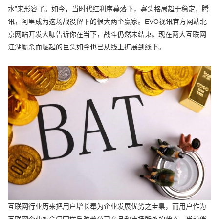
水”来形容了。如今，当时代红利序幕落下，寡头格局趋于稳定，腾
讯，阿里成为这场战役留下的很大两个赢家。EVO视讯官方网站北
京网站开发大咖告诉你在当下，战斗仍然未结束。现在两大互联网
江湖厮杀而崛起的巨头如今也已从线上扩展到线下。
互联网行业历来把用户增长奉为企业发展优劣之圭臬，而用户作为
互联网企业的命门同样反映着公司产品和市场所处的状态。当前伴