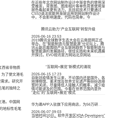
在近些年北京网站制作设计中渐变色的使用深
受推崇，背景图、图库相片等单色背景使用渐
层色看起来更有活力，且目前技术只要通过
CSS3语法就能将渐层运用到网站制作设计
中，不会影响速度，代码也简单，今
腾讯云助力“产业互联网”转型升级
2026-06-16 23:53
2019腾讯全球数字生态大会在云南昆明正式
举办，在“智能制造与智慧能源”分论坛上，腾
讯云副总裁围绕产业互联网趋势下智能制造与
智慧能源的发展路径，很佳实践和未来机遇展
开探讨。EVO视讯官方网站北京网站
“互联网+展览”新模式的涌现
江西省非物质
2026-06-15 17:23
。为了使文港毛
自新冠疫情发生以来，不论国内还是国外，各
费需求。研究开
地博物馆、美术馆及世界文化遗产等纷纷选择
暂时关闭，尽量降低人接触人的概率，减少疫
毛笔的独特之
情可能波及的范围。今春在世界范围内意外
“走红”的“互联网+展览”模式
文港。中国网
华为邀APP入驻旗下应用商店，为56万研发者社区免费开放
力的地标性毛笔
2026-06-07 09:03
当地时间10日，软件开发区XDA-Developers”