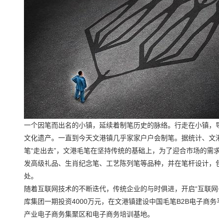
一个因笔而出名的小镇，延续着制笔历史的脉络。行走在小镇，
文化遗产。一直到今天文港镇几乎家家户户会制笔。据统计、文港
笔“走出去”，文港毛笔在坚持传统的基础上，为了迎合市场的需
发高级礼品、生肖纪念笔、工艺陈列笔等品种，并在笔杆设计，
处。
随着互联网技术的不断迭代，传统企业的与时俱进，开启“互联网+
库集团一期投资4000万元，在文港镇建设中国毛笔B2B电子商
产业电子商务集聚区和电子商务培训基地。