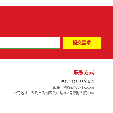
联系方式
电话：17646391612
邮箱：PfKjn@0571jc.com
公司地址：珠海市香洲区景山路262号粤财大厦79M