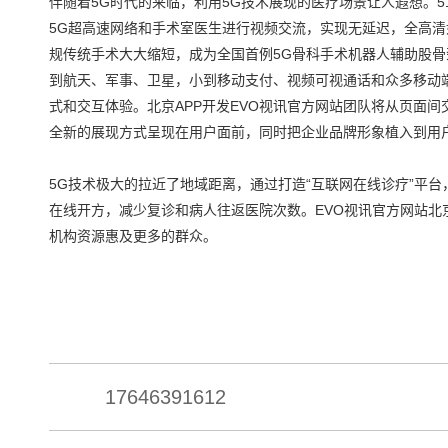
伴随着5G时代的来临，利用5G技术展现的医疗场景让人遐想。
5G超高速网络和手术室医生进行视频交流，实现无延迟，全高
规传统手术大大缩短，成为全国首例5G骨科手术机器人辅助股骨
到航天、军事、卫星，小到移动支付、视频可视通话和众多移动端
式和交互体验。北京APP开发EVO视讯官方网站团队将从页面间
全新的展现方式呈现在用户面前，同时把企业品牌形象植入到用
5G技术极大的拉近了地域距离，通过打造“互联网在线诊疗”平
在线开方，减少复诊和病人往返医院次数。EVO视讯官方网站北
机构资源惠及更多的群众。
17646391612