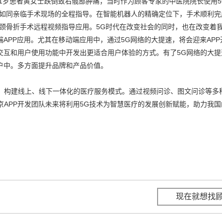
51岁患者黄女士跌倒致右髋部肿痛，当时作为顾客专家的中医院院长使用5
清如同亲临手术现场的全程指导。在智能机器人的精确定位下，手术顺利完
颈骨折手术远程视频指导应用。5G时代在改变社会的同时，也在改变着
APP应用。尤其在移动端应用中，通过5G网络的大提速，将会迎来APP
交互和用户使用功能中开发出更适合用户体验的方式。有了5G网络的大提
户中。多方面提升品牌和产品价值。
台，构建线上、线下一体化的医疗服务模式。通过视频问诊、图文问诊等多
京APP开发团队未来将利用5G技术为智慧医疗的发展创新赋能，助力我
现在就想找