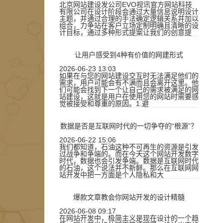
北京网站建设发公司EVO视讯官方网站科技
有限公司在设计阶段会通过大量信息说明设计
主题，并通过合理的手法确定逻辑关系并加以
组合，力争站在客户立场定制明确且清晰的设
计目标，通过多种形式提案让我们的创意提
让用户感受到4种有价值的网建形式
2026-06-23 13:03
如果在与您的网站建设交互时无法满足他们的
需求，用户可能会有不满而且会离开这里。他
们可能会找到下一个让自己的需求被满足的网
站建设，这就是用户在使用您的网站时需要感
觉被接受和尊重的原因。1.避
数据是否是互联网时代的一切争夺的“根源”？
2026-06-22 15:06
我们都知道，石油这种不可再生的资源是引发
过战争和争端的。而在今天这个网站开发数字
时代，数据也会引发争端。数据是互联网时代
的石油，这个说法并不新鲜。那么在互联网网
站开发中把一方面是个人隐私和大
爆款文章教会你网站开发的设计精髓
2026-06-08 09:17
在网站开发中，极简主义是现在设计的一个趋