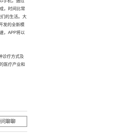
G手机，通过
成，时间比常
我们的生活。大
开发的全新模
速，APP将以
种诊疗方式及
国的医疗产业和
顾问聊聊
立即咨询