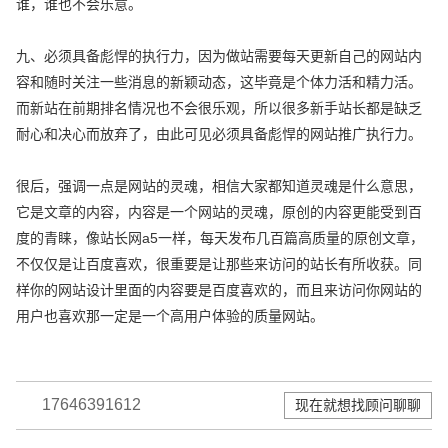
谁，谁也不会乐意。
九、必须具备彪悍的执行力，因为做站需要每天更新自己的网站内
容和随时关注一些消息的新颖动态，这毕竟是个体力活和精力活。
而新站在前期排名情况也不会很乐观，所以很多新手站长都是缺乏
耐心和决心而放弃了，由此可见必须具备彪悍的网站推广执行力。
很后，强调一点是网站的灵魂，相信大家都知道灵魂是什么意思，
它是文章的内容，内容是一个网站的灵魂，原创的内容更能受到百
度的青睐，像站长网a5一样，每天发布几百篇高质量的原创文章，
不仅仅是让百度喜欢，很重要是让那些来访问的站长有所收获。同
样你的网站设计里面的内容要是百度喜欢的，而且来访问你网站的
用户也喜欢那一定是一个高用户体验的质量网站。
17646391612
现在就想找顾问聊聊