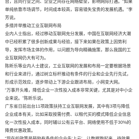
台，且同行业之间、企业之间存在网络壁垒，影响网际打通。“如果
单纯依靠市场调节，时间成本较高，容易错失宝贵的发展机遇。”李
芳说。
多措并举推动工业互联网布局
业内人士指出，经过移动互联网充分发展，中国在互联网经济大潮
中已经积累了很多创新成果与经验，接下来如果在政策上因势利
导，发挥市场主体的作用，以问题为导向精确施策，那么我国的工
业互联网仍大有可为。
陈昕乐等业内人士建议，工业互联网的发展和布局一定要根据场景
和行业来进行，通过树立标杆推动有条件的行业和企业先行先试，
形成示范效应，逐步带动上下游企业跟进布局，小网变大网。
“万事开头难，降低企业一次性投入成本非常关键，尤其是对中小企
业来说。”陈昕乐说。
广东省日前出台11项政策扶持工业互联网发展，其中有3项与降低
企业成本有关，比如采取按需付费、以租代买的模式降低企业信息
化一次性投入成本，同时辅以公有云平台、网络使用不低于30%的
降费优惠政策。
“现在的政策是鼓励有条件的企业先‘上云’，让数据跑起来，待效果