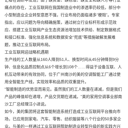
记者在调研中发现，由于缺资金、缺标准、缺安全和缺人才等行业
痛点的存在，工业互联网在我国制造业中的渗透率仍较低，部分中
小型制造业企业转型意愿不强，行业布局仍面临诸多“梗阻”。专家
指出，应以问题为导向精确施策，通过树立行业标杆形成示范效
应、搭建工业互联网产业生态资源池增加技术供给、制定数据格式
和接口标准、强化信息系统和数据安全“兜底”等措施破解发展难
题，推动工业互联网布局。
工业互联网迎战略机遇期
生产线的工人数量从160人降到51人、换型时间从45分钟降到9分
钟、信息化品质控制点从6个增长到108个……得益于设备互联、人
机互动带来的有效协同，位于广州南沙的美的空调智能工厂通过使
用全智能生产线，实现效率和品质的双重提升。
“智能制造的优势显而易见。虽然我们的工人数量在递减，但是我们
产品的峰值却在递增，产品交货期在递减。”美的家用空调事业部南
沙工厂总经理汪小进说。
如今，美的集团将这套智能制造系统打造成工业互联网平台推向市
场，已应用到家电、汽车、零售、纺织服装等八个行业的50多家企
业。与美的一样通过工业互联网帮助制造业转型升级的新实践方兴