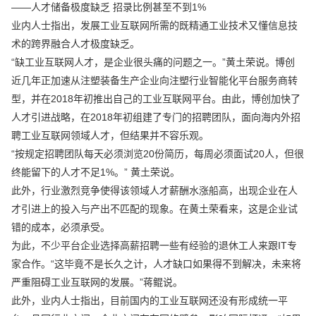
——人才储备极度缺乏 招录比例甚至不到1%
业内人士指出，发展工业互联网所需的既精通工业技术又懂信息技
术的跨界融合人才极度缺乏。
“缺工业互联网人才，是企业很头痛的问题之一。”黄土荣说。博创
近几年正加速从注塑装备生产企业向注塑行业智能化平台服务商转
型，并在2018年初推出自己的工业互联网平台。由此，博创加快了
人才引进战略，在2018年初组建了专门的招聘团队，面向海内外招
聘工业互联网领域人才，但结果并不容乐观。
“按规定招聘团队每天必须浏览20份简历，每周必须面试20人，但很
终能留下的人才不足1%。” 黄土荣说。
此外，行业激烈竞争使得该领域人才薪酬水涨船高，出现企业在人
才引进上的投入与产出不匹配的现象。在黄土荣看来，这是企业试
错的成本，必须承受。
为此，不少平台企业选择高薪招聘一些有经验的退休工人来跟IT专
家合作。“这毕竟不是长久之计，人才缺口如果得不到解决，未来将
严重阻碍工业互联网的发展。”蒋鲲说。
此外，业内人士指出，目前国内的工业互联网还没有形成统一平