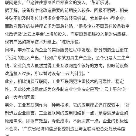
联网是步，但这往往意味着巨额资金的投入。”陈昕乐说。
据了解，设备数字化改造需要的前期投入较多、回报不明确、相关
补贴不能及时到位让很多企业不敢轻易尝试，尤其是中小型企业。
而政府现在的扶持模式多为事后补贴，“很多企业不愿意在设备数字
化改造及‘上云上平台’上增加投入，而更愿意把钱投入到对供应链、
现有产品的简单技术升级上。”陈昕乐说。
同样，李芳在面向企业的实际服务过程中发现，部分制造企业更在
乎近期的投入产出，“比如广东某刀具生产企业，至今仍是人工生产
线，企业负责人虽然觉得工业互联网是个很好的方向，但眼前设备
改造投入过多，所以暂时没有‘上云’的计划。”
此外，相比消费互联网，工业互联网更注重技术的可靠性、稳定
性，因此技术成熟度成为众多制造业企业决定是否“上云上平台”时
的一大考虑因素。
另外，工业互联网作为一种新技术，它的应用模式还在探索中。“对
制造业企业而言，工业互联网的应用归结到一点，是要满足企业的
原始需求，即提有效益，降低成本，不解决这一点，企业的积极性
不会高。”广东省经济和信息化委制造业与互联网融合处处长蒋鲲