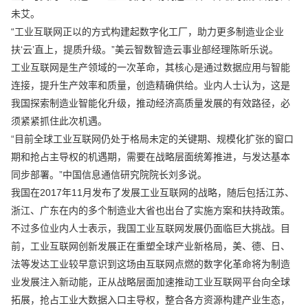
未艾。
“工业互联网正以的方式构建起数字化工厂，助力更多制造业企业
扶‘云’直上，提质升级。”美云智数智造云事业部经理陈昕乐说。
工业互联网是生产领域的一次革命，其核心是通过数据应用与智能
连接，提升生产效率和质量，创造精确供给。业内人士认为，这是
我国探索制造业智能化升级，推动经济高质量发展的有效路径，必
须紧紧抓住此次机遇。
“目前全球工业互联网仍处于格局未定的关键期、规模化扩张的窗口
期和抢占主导权的机遇期，需要在战略层面统筹推进，与发达基本
同步部署。”中国信息通信研究院院长刘多说。
我国在2017年11月发布了发展工业互联网的战略，随后包括江苏、
浙江、广东在内的多个制造业大省也出台了实施方案和扶持政策。
不过多位业内人士表示，我国工业互联网发展仍面临巨大挑战。目
前，工业互联网创新发展正在重塑全球产业新格局，美、德、日、
法等发达工业较早意识到这场由互联网点燃的数字化革命将为制造
业发展注入新动能，正从战略层面加速推动工业互联网平台向全球
拓展，抢占工业大数据入口主导权，整合各方资源构建产业生态，