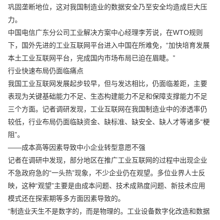
巩固垄断地位，这对我国制造业的数据安全乃至安全均造成巨大压
力。
中国电信广东分公司工业解决方案中心经理李芳说，在WTO规则
下，国外先进的工业互联网平台进入中国在所难免，“加快培育发展
本土工业互联网平台，完成国内市场布局已迫在眉睫。”
行业快速布局仍面临痛点
我国工业互联网发展起步较早，但与发达相比，仍面临差距，主要
表现为关键基础能力不足、生态构建能力不足和保障支撑能力不足
三个方面。记者调研发现，工业互联网在我国制造业中的渗透率仍
较低，行业布局仍面临缺资金、缺标准、缺安全、缺人才等诸多“梗
阻”。
——成本高等因素导致中小企业转型意愿不强
记者在调研中发现，部分地区在推广工业互联网的过程中出现企业
不急政府急的“一头热”现象，不少企业仍在观望。多位业界人士反
映，这种“观望”主要是由成本问题、技术成熟度问题、新技术应用
模式还在探索期等多方面因素导致的。
“制造业天生不是数字的，而是物理的。工业设备数字化改造和数据