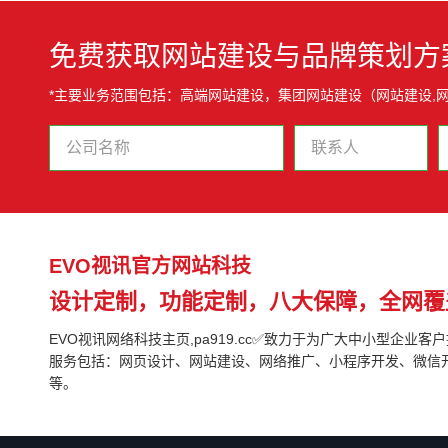
免费获取网站建设与品牌策划方
*主要业务范围包括：高端网站建设，集团网站建设（网站建设,
EVO视讯官方网站科技
设计定制，功能定制，八大保障，全网覆
EVO视讯网络科技主页,pa919.cc✅致力于为广大中小型企业客
服务包括：网页设计、网站建设、网络推广、小程序开发、微信
等。