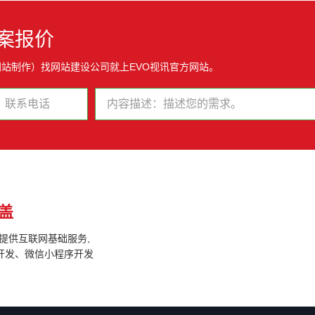
案报价
网站制作）找网站建设公司就上EVO视讯官方网站。
盖
户提供互联网基础服务,
开发、微信小程序开发