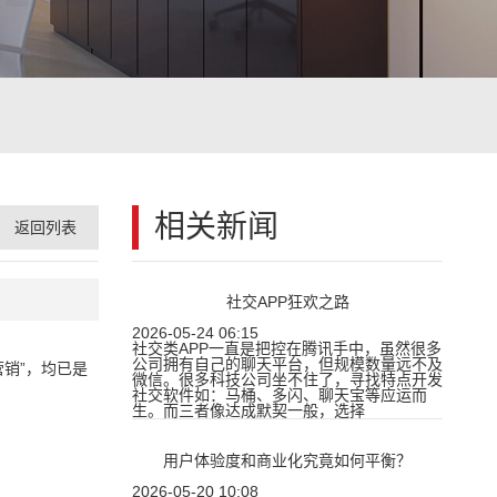
相关新闻
返回列表
社交APP狂欢之路
2026-05-24 06:15
社交类APP一直是把控在腾讯手中，虽然很多
公司拥有自己的聊天平台，但规模数量远不及
销”，均已是
微信。很多科技公司坐不住了，寻找特点开发
社交软件如：马桶、多闪、聊天宝等应运而
生。而三者像达成默契一般，选择
用户体验度和商业化究竟如何平衡？
2026-05-20 10:08