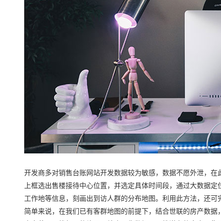
开发商多对销售台账网站开发数据较为敏感，数据不愿外泄，在
上框选出售楼接待中心位置，并选定具体时间段，通过大数据定
工作地等信息，刻画出到访人群的分布地图。利用此方法，还可
简单来说，在我们已有客群地图的前提下，结合世联的房产数据