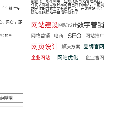
能组成，现在利用一些现成的网站管理系统，
任何人都可以很轻易的自己制作网站，目前网
上广告精准投
站制作的方式主要有两种。1、在线建站平台
建站在线建站平台很早就有了
它、买它”，那
网站建设
数字营销
网站设计
SEO
网络营销
电商
网站推广
注和参与。
网页设计
品牌官网
解决方案
网站优化
企业网站
企业官网
顾问聊聊
立即咨询