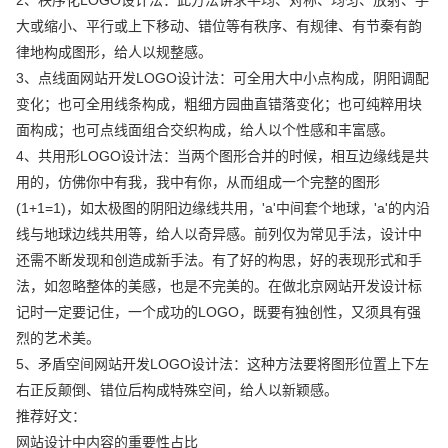
大或缩小、平行或上下移动、错位等有秩序、有规律、有节秦有韵
律地构成图形，给人以规整感。
3、点线面网站开发LOGO设计法：可全用大中小点构成，阴阳调配
变化；也可全用线条构成，粗细方园曲直错落变化；也可纯粹用块
面构成；也可点线面组合交织构成，给人以个性感和丰富感。
4、共用形LOGO设计法：当两个图形合并的时候，相互边缘线是共
用的，仿佛你中有我，我中有你，从而组成一个完整的图形
(1+1=1)，如太极图的阴阳边缘线共用，'a'中间套个地球，'a'的内沿
线与地球边线共用等，给人以奇异感。前列仅为常见手法，设计中
还需不断发现和创造成新手法。有了好的构思，好的表现形式和手
法，如忽略整体的美感，也是不完美的。在做北京网站开发设计标
记时一定要记住，一个成功的LOGO，既要有独创性，又须具有强
烈的艺术美。
5、矛盾空间网站开发LOGO设计法：这种方法要将图形位置上下左
右正反颠倒、错位后构成特殊空间，给人以新颖感。
推荐好文：
网站设计中内容的重要性占比