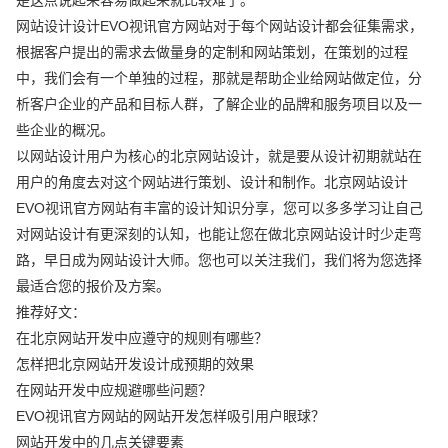
网站设计设计EVO视讯官方网站对于每个网站设计都会征集需求，
根据客户提出的需求去做量身的定制和网站策划，在策划的过程
中，我们会有一个单独的过程，那就是帮助企业给网站做定位，分
析客户企业的产品和目标人群，了解企业的品牌和服务项目以及一
些企业的概况。
以网站设计用户为核心的北京网站设计，就是要从设计初期就站在
用户的角度去对这个网站进行策划、设计和制作。北京网站设计
EVO视讯官方网站有丰富的设计知识分享，您可以多多学习让自己
对网站设计有更深刻的认知，也能让您在做北京网站设计时少走弯
路，早日成为网站设计大师。您也可以关注我们，我们将为您选择
最适合您的报价及方案。
推荐好文：
在北京网站开发中应遵守的规则有哪些？
怎样把北京网站开发设计成预期的效果
在网站开发中应规避哪些问题？
EVO视讯官方网站的网站开发怎样吸引用户眼球？
网站开发中的几点关键要素