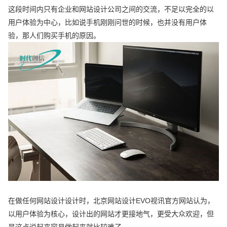
这段时间内只有企业和网站设计公司之间的交流，不足以完全的以
用户体验为中心，比如说手机刚刚问世的时候，也并没有用户体
验，那人们购买手机的原因。
在做任何网站设计设计时，北京网站设计EVO视讯官方网站认为，
以用户体验为核心，设计出的网站才更接地气，更受大众欢迎，但
是这点说起来容易做起来就比较难了。