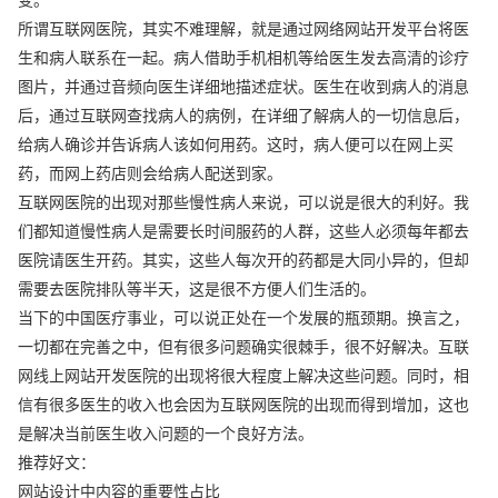
所谓互联网医院，其实不难理解，就是通过网络网站开发平台将医
生和病人联系在一起。病人借助手机相机等给医生发去高清的诊疗
图片，并通过音频向医生详细地描述症状。医生在收到病人的消息
后，通过互联网查找病人的病例，在详细了解病人的一切信息后，
给病人确诊并告诉病人该如何用药。这时，病人便可以在网上买
药，而网上药店则会给病人配送到家。
互联网医院的出现对那些慢性病人来说，可以说是很大的利好。我
们都知道慢性病人是需要长时间服药的人群，这些人必须每年都去
医院请医生开药。其实，这些人每次开的药都是大同小异的，但却
需要去医院排队等半天，这是很不方便人们生活的。
当下的中国医疗事业，可以说正处在一个发展的瓶颈期。换言之，
一切都在完善之中，但有很多问题确实很棘手，很不好解决。互联
网线上网站开发医院的出现将很大程度上解决这些问题。同时，相
信有很多医生的收入也会因为互联网医院的出现而得到增加，这也
是解决当前医生收入问题的一个良好方法。
推荐好文：
网站设计中内容的重要性占比