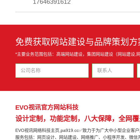
17646391612
免费获取网站建设与品牌策划方
*主要业务范围包括：高端网站建设，集团网站建设（网站建设,
EVO视讯官方网站科技
设计定制，功能定制，八大保障，全网覆
EVO视讯网络科技主页,pa919.cc✅致力于为广大中小型企业客
服务包括：网页设计、网站建设、网络推广、小程序开发、微信