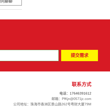
顾问聊聊
立即咨询
联系方式
电话：17646391612
邮箱：PfKjn@0571jc.com
公司地址：珠海市香洲区景山路262号粤财大厦79M