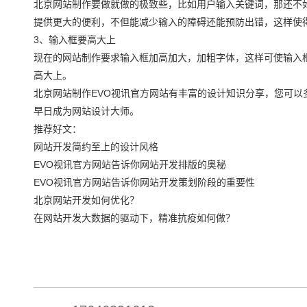
北京网站制作要做就做的极致些，比如用户输入关键词，那还不
提供更大的便利，不但能减少输入的障碍还能预防出错，这样使
3、输入框要高大上
现在的网站制作要求输入框加高加大，加粗字体，这样可使输入
高大上。
北京网站制作EVO视讯官方网站有丰富的设计知识分享，您可
早日成为网站设计大师。
推荐好文：
网站开发简约至上的设计风格
EVO视讯官方网站告诉你网站开发排版的奥秘
EVO视讯官方网站告诉你网站开发策划阶段的重要性
北京网站开发如何优化？
在网站开发大数据的驱动下，精准抗疫如何做？