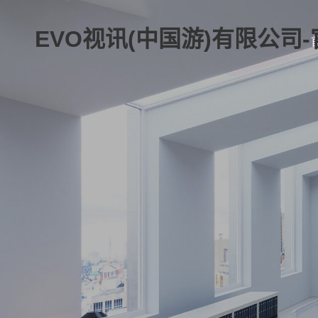
EVO视讯(中国游)有限公司-