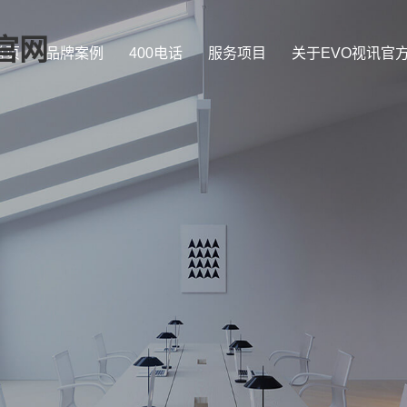
官网
首页
品牌案例
400电话
服务项目
关于EVO视讯官