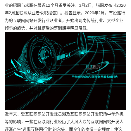
业的招聘与求职在最近12个月备受关注。3月2日，猎聘发布《2020
年2月互联网从业者求职报告》。报告显示，2020年2月，有投递行
为的互联网网站开发行业从业者，开始出现向传统行业、大型企业
倾斜的趋势，并对跳槽后的薪酬期望明显降低。
近年来，受互联网网站开发裁员潮及互联网网站开发职场中年危机
等的影响，一些在互联网行业经历了大风大浪的互联网网站开发人
逐渐产生“逃离互联网行业”的念头，而今年的疫情一定程度上使这