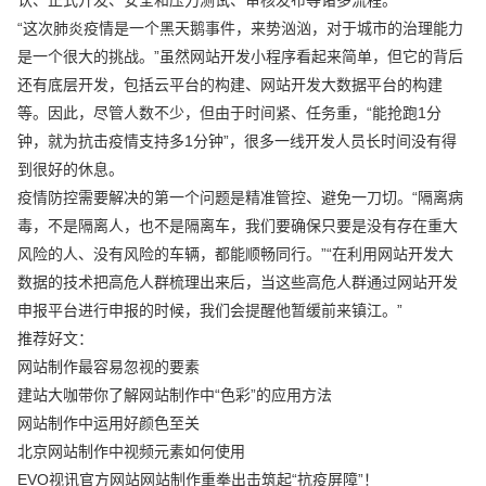
“这次肺炎疫情是一个黑天鹅事件，来势汹汹，对于城市的治理能力
是一个很大的挑战。”虽然网站开发小程序看起来简单，但它的背后
还有底层开发，包括云平台的构建、网站开发大数据平台的构建
等。因此，尽管人数不少，但由于时间紧、任务重，“能抢跑1分
钟，就为抗击疫情支持多1分钟”，很多一线开发人员长时间没有得
到很好的休息。
疫情防控需要解决的第一个问题是精准管控、避免一刀切。“隔离病
毒，不是隔离人，也不是隔离车，我们要确保只要是没有存在重大
风险的人、没有风险的车辆，都能顺畅同行。”“在利用网站开发大
数据的技术把高危人群梳理出来后，当这些高危人群通过网站开发
申报平台进行申报的时候，我们会提醒他暂缓前来镇江。”
推荐好文：
网站制作最容易忽视的要素
建站大咖带你了解网站制作中“色彩”的应用方法
网站制作中运用好颜色至关
北京网站制作中视频元素如何使用
EVO视讯官方网站网站制作重拳出击筑起“抗疫屏障”！