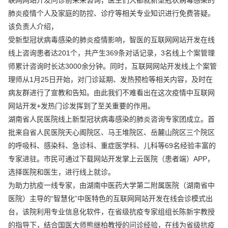
肺炎疫情个人及家庭的防控、诊疗等相关专业知识进行免费答疑。
该负责人介绍，
受新型冠状病毒感染的肺炎疫情影响，智医的互联网网站开发在线
线上咨询患者达201个，共产生369条对话记录，3名线上个案管理
师累计咨询时长达3000余分钟。同时，互联网网站开发线上个案管
理师从1月25日开始，对门诊延期、发热预检等相关内容，及时在
病友群进行了宣教和告知。由此我们不难看出在这次疫情中互联网
网站开发+发热门诊发挥到了至关重要的作用。
湖南省人民医院线上新型冠状病毒感染的肺炎咨询专家团成立。首
批来自省人民医院天心阁院区、马王堆院区、岳麓山院区三个院区
的呼吸科、感染科、急诊科、重症医学科、儿科等69名经验丰富的
专家进驻。市民可通过下载网站开发掌上云医院（患者端）APP，
选择医院和医生，进行线上就诊。
为助力抗疫一线专家，由湖南中医药大学第二附属医院（湖南省中
医院）主导的“智慧化”中医特色的互联网网站开发在线会诊模式出
台，该院利用专业信息化软件，在省级抗疫专家组组长陈新宇教授
的指导下，结合国医大师熊继柏教授的问诊经验，在线为省级抗疫