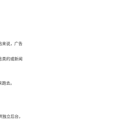
站来说，广告
息类的或新闻
来跑去。
供独立后台，