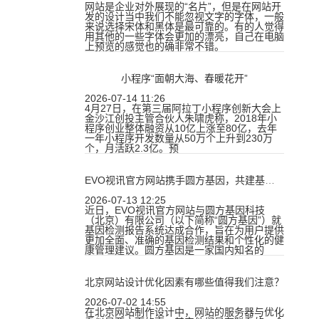
网站是企业对外展现的“名片”，但是在网站开
发的设计当中我们不能忽视文字的字体，一般
来说选择宋体和黑体是最可靠的。有的人觉得
用其他的一些字体会更加的漂亮，自己在电脑
上预览的感觉也的确非常不错。
小程序“面朝大海、春暖花开”
2026-07-14 11:26
4月27日，在第三届阿拉丁小程序创新大会上
金沙江创投主管合伙人朱啸虎称，2018年小
程序创业整体融资从10亿上涨至80亿，去年
一年小程序开发数量从50万个上升到230万
个，月活跃2.3亿。预
EVO视讯官方网站携手圆方基因，共建基因检测报告系统
2026-07-13 12:25
近日，EVO视讯官方网站与圆方基因科技
（北京）有限公司（以下简称“圆方基因”）就
基因检测报告系统达成合作，旨在为用户提供
更加全面、准确的基因检测结果和个性化的健
康管理建议。圆方基因是一家国内知名的
北京网站设计优化因素有哪些值得我们注意？
2026-07-02 14:55
在北京网站制作设计中，网站的服务器与优化