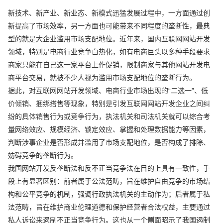
新技术、新产业、新业态、新模式迅猛发展过程中，一方面通过创
新提高了市场效率，另一方面也可能带来不同程度的垄断性，最典
型的就是大企业滥用市场支配地位。近年来，国内互联网网站开发
领域，特别是电商行业竞争白热化，如有电商巨头以多种手段要求
商家只能在自己这一家平台上作促销，限制商家与其他网站开发电
商平台交易，就被不少人视为滥用市场支配地位的垄断行为。
据此，对互联网网站开发领域、电商行业市场出现的“二选一”、低
价倾销、捆绑搭售等现象，特别是引发互联网网站开发企业之间纠
纷的具体销售行为或竞争行为，执法机关和司法机关就可以综合考
量网络效应、规模经济、锁定效应、掌握和处理数据能力等因素，
判断涉事企业是否形成并滥用了市场支配地位，是否构成了排除、
妨碍竞争的垄断行为。
我国网站开发反垄断法和反不正当竞争法在目的上具有一致性，手
段上有显著区别：前者属于公法范畴，旨在维护自由竞争的市场结
构和公平竞争的机制，强调行政执法机关的主动作为；后者属于私
法范畴，旨在维护商业伦理道德和保护经营者合法权益，主要通过
私人诉讼来遏制不正当竞争行为。这也从一个侧面昭示了我国遏制