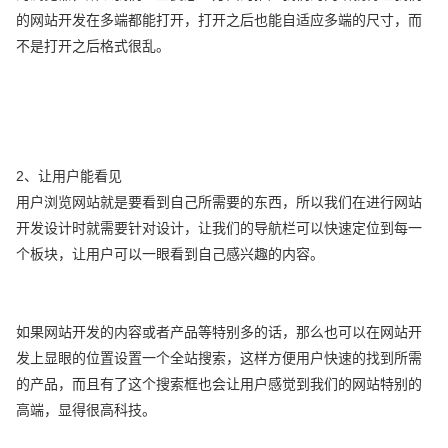
的网站开发在多端都能打开，打开之后也能自适应多端的尺寸，而
不是打开之后格式很乱。
2、让用户能看见
用户浏览网站就是要看到自己所需要的东西，所以我们在进行网站
开发设计时就需要针对设计，让我们的导航栏可以快速定位到每一
个板块，让用户可以一眼看到自己感兴趣的内容。
如果网站开发的内容或者产品等特别多的话，那么也可以在网站开
发上显眼的位置设置一个全站搜索，这样方便用户快速的找到所需
的产品，而且有了这个搜索框也会让用户感觉到我们的网站特别的
高端，显得很高科技。