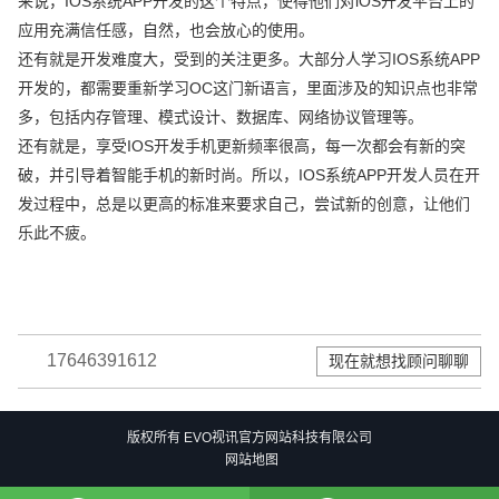
来说，IOS系统APP开发的这个特点，使得他们对iOS开发平台上的
应用充满信任感，自然，也会放心的使用。
还有就是开发难度大，受到的关注更多。大部分人学习IOS系统APP
开发的，都需要重新学习OC这门新语言，里面涉及的知识点也非常
多，包括内存管理、模式设计、数据库、网络协议管理等。
还有就是，享受IOS开发手机更新频率很高，每一次都会有新的突
破，并引导着智能手机的新时尚。所以，IOS系统APP开发人员在开
发过程中，总是以更高的标准来要求自己，尝试新的创意，让他们
乐此不疲。
17646391612
现在就想找顾问聊聊
版权所有 EVO视讯官方网站科技有限公司
网站地图