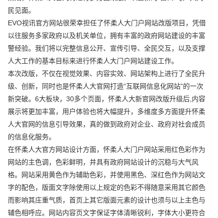
民见面。
EVO视讯官方网站很荣幸担任了怀柔人大门户网站改版项目，凭借
以往服务多家政府以及机关单位，拥有丰富的政府网站建设的丰富
警经验。我们将以完整信息公开、宣传引导、全民交互，以及支撑
人大工作的基本目标来进行怀柔人大门户网站建设工作。
本次改版，不仅在视觉效果、内容实效、网站架构上进行了全民升
级、创新，同时也是怀柔人大官网打造“互联网信息化网站”的一次
新突破。6大板块，30多个页面，怀柔人大新官网改版升级后,内容
展示将更加丰富，用户体验也将大幅提升，多维度多方面提升怀柔
人大官网的信息引导效果，真的做到政府对企业、政府对社会成员
的信息化服务。
在怀柔人大官方网站设计方面，怀柔人大门户网站采用红色彩作为
网站的主色调，色彩鲜明，并具有政府网站设计的沉稳与大气风
格。网站采用黄色作为辅助色彩，并使用黑色、深红色作为网站文
字的配色，版面文字除使用以上规定的色彩不得随意采用其它颜色
而影响其庄重气质，首页上其它版面元素的设计也须与以上主色与
辅色相呼应。网站内容页文字保证字体清晰锐利，字体大小更符合