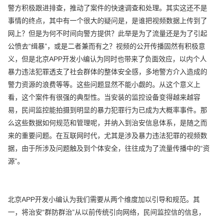
警方积极跟进排查，推动了案件的快速调查和处理。其实这还不是
事情的终点，其中有一个很大的疑问是，是谁把视频数据上传到了
网上？但是为何不时间向警方提供？此举是为了流量还是为了引起
公愤去“缉暴”，或是二者兼而有之？视频的公开传播固然有积极意
义，但是北京APP开发小编认为同时也带来了负面效应，以内个人
暴力违法犯罪透支了社会群体的整体安全感，多地警方介入造成的
警力资源的浪费等等。这些问题显然不能小觑的。从这个意义上
看，这个案件有很强的典型性。当安装的监控设备变得越来越容
易，民间监控能拍摄到明显的暴力犯罪行为已成为大概率事件。那
么这些数据如何规范和管理呢，并纳入到治安信息体系，是随之而
来的重要问题。在互联网时代，尤其是涉及暴力违法犯罪的视频数
据，由于所涉及问题触及到个体安全，往往成为了流量传播中的“资
源”。
北京APP开发小编认为我们需要从两个维度加以引导和规范。其
一，将治安“群防群治”从以前传统引向网络，民间监控信的信息，