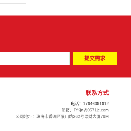
联系方式
电话：17646391612
邮箱：PfKjn@0571jc.com
公司地址：珠海市香洲区景山路262号粤财大厦79M