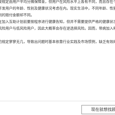
按规定由用户平均分摊保障金，但用户在风险水平上各有不同，而且存在
开发用户的年龄、性别及健康状况考虑在内。现实生活中，不同年龄、性
到的赔付金额却不同。
在加入互助计划前要按程序进行健康告知，但并不需要提供严格的健康状
风险用户与低风险用户，因此大概率会存在逆选择风险。因而，带病加入
的规定寥寥无几，导致出问题时基本依靠行业实践及市场惯例，缺乏有效
现在就想找