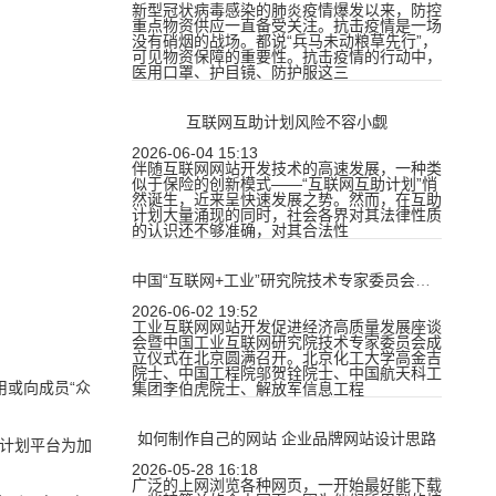
新型冠状病毒感染的肺炎疫情爆发以来，防控
重点物资供应一直备受关注。抗击疫情是一场
没有硝烟的战场。都说“兵马未动粮草先行”，
可见物资保障的重要性。抗击疫情的行动中，
医用口罩、护目镜、防护服这三
互联网互助计划风险不容小觑
2026-06-04 15:13
伴随互联网网站开发技术的高速发展，一种类
似于保险的创新模式——“互联网互助计划”悄
然诞生，近来呈快速发展之势。然而，在互助
计划大量涌现的同时，社会各界对其法律性质
的认识还不够准确，对其合法性
中国“互联网+工业”研究院技术专家委员会正式成立
2026-06-02 19:52
工业互联网网站开发促进经济高质量发展座谈
会暨中国工业互联网研究院技术专家委员会成
立仪式在北京圆满召开。北京化工大学高金吉
院士、中国工程院邬贺铨院士、中国航天科工
或向成员“众
集团李伯虎院士、解放军信息工程
如何制作自己的网站 企业品牌网站设计思路
助计划平台为加
2026-05-28 16:18
广泛的上网浏览各种网页，一开始最好能下载