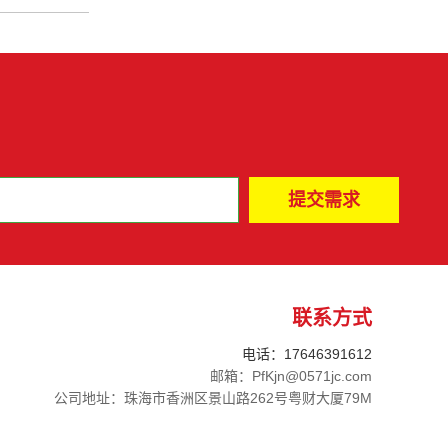
联系方式
电话：17646391612
邮箱：PfKjn@0571jc.com
公司地址：珠海市香洲区景山路262号粤财大厦79M