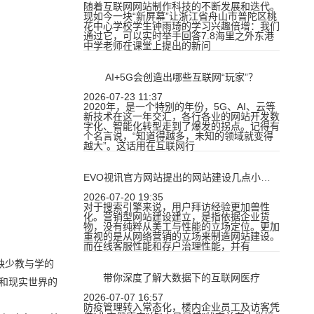
随着互联网网站制作科技的不断发展和迭代。
现如今一块“新屏幕”让浙江省舟山市普陀区桃
花中心学校学生钟雨琦的学习兴趣倍增：我们
通过它，可以实时举手回答7.8海里之外东港
中学老师在课堂上提出的新问
AI+5G会创造出哪些互联网“玩家”？
2026-07-23 11:37
2020年，是一个特别的年份，5G、AI、云等
新技术在这一年交汇，各行各业的网站开发数
字化、智能化转型走到了爆发的拐点。记得有
个名言说，“知道得越多，未知的领域就变得
越大”。这话用在互联网行
EVO视讯官方网站提出的网站建设几点小常识
2026-07-20 19:35
对于搜索引擎来说，用户拜访经验更加兽性
化。营销型网站建设建立，是指依据企业货
物，没有纯粹从美工与性能的立场定位。更加
重视的是从网络营销的立场来制造网站建设。
而在线客服性能和存户治理性能，并有
缺少教与学的
带你深度了解大数据下的互联网医疗
和现实世界的
2026-07-07 16:57
防疫管理转入常态化，楼内企业员工及访客凭