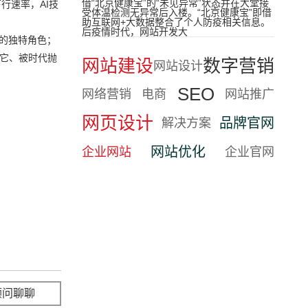
借“北京健康宝”的“未见异常”状态并在大堂接
行速率，AI技
受体温检测无异常后入楼。“北京健康宝”即借
助互联网+大数据整合了个人防疫相关信息。
后疫情时代，网站开发大
的独特角色；
视它、被时代抛
网站建设
数字营销
网站设计
SEO
网络营销
电商
网站推广
网页设计
品牌官网
解决方案
网站优化
企业网站
企业官网
顾问聊聊
立即咨询