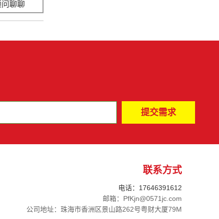
顾问聊聊
立即咨询
联系方式
电话：17646391612
邮箱：PfKjn@0571jc.com
公司地址：珠海市香洲区景山路262号粤财大厦79M