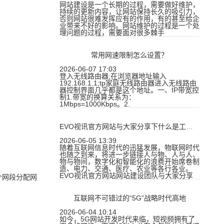
网站建设是一个长期的过程，需要做好维护，
持续的更新内容，让网站保持长久的吸引力，
否则网站很难发挥应有的作用，有的甚至给企
业带来不好的影响。网站维护的过程是一个处
理问题的过程，需要面对很多棘手
常用网速限制怎么设置？
2026-06-07 17:03
登入无线路由器;在浏览器地址输入
192.168.1.1;tp家庭无线路由器进入无线路由
器控制界面几乎都是这个地址。一、IP带宽控
制1.带宽的换算关系为：
1Mbps=1000Kbps。2.
EVO视讯官方网站与大家分享下什么是工业互联网“应急水箱”？
2026-06-05 13:39
随着互联网信息时代的迅猛发展，物联网时代
也随之到来，将进一步链接人与物、人与人、
物与物间，数字化和智能化的浪费开始席卷制
。
造、电力、交通、医疗、农业等各行各业。
EVO视讯官方网站网站建设团队与大家分享
个网段分配网
互联网不可错过的“5G”战略时代高地
2026-06-04 10:14
如今，5G网站开发时代来临，短视频拥有了