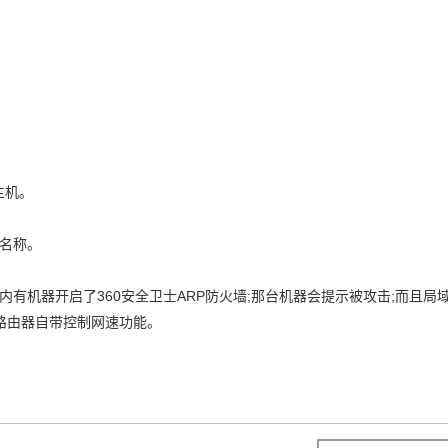
主机。
制名称。
内有机器开启了360安全卫士ARP防火墙;那台机器会提示被攻击;而且局
路由器自带控制网速功能。