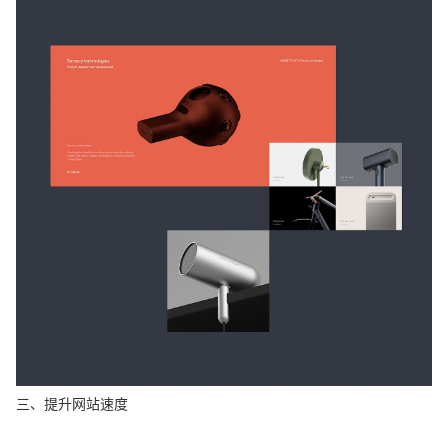
三、提升网站速度