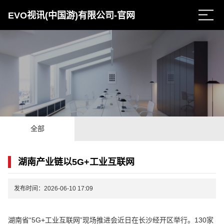
EVO视讯(中国游)有限公司-官网
全部
湖南产业链以5G+工业互联网
发布时间：2026-06-10 17:09
湖南省“5G+工业互联网”现场推进会近日在长沙经开区举行。130家