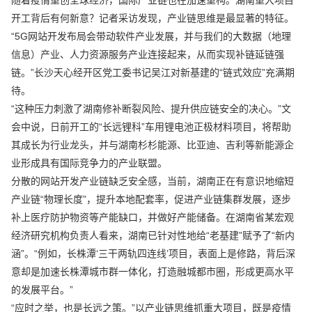
开工背后有何新意？记者采访发现，产业链思维是最显著的特征。
“5G网站开发布局会带动软件产业发展，并与我们的大数据（地理
信息）产业、人力资源服务产业连接起来，从而实现补链延链强
链。”长沙天心经开区党工委书记吴江对新基建的“链式效应”充满期
待。
“这种压力刺激了湖南修补断裂风险、提升供应链安全的决心。”文
会中说，日前开工的“长远锂科”车用锂电池正极材料项目，将帮助
其成长为行业龙头，并与湖南杉杉能源、比亚迪、吉利等新能源企
业形成具有国际竞争力的产业联盟。
分散的网站开发产业链缺乏安全感，当前，湖南正在有意识地缩短
产业链“物理长度”，提升本地配套率，促进产业链集群发展，逐步
补上医疗防护物资等产能缺口，并做好产能储备。在湖南省某宏观
经济研究机构负责人看来，湖南已针对性地给“老基建”赋予了“新内
涵”。“例如，长株潭‘三干两轨四连线’项目，表面上是修路，背后深
意却是加速长株潭城市群一体化，打造融城都市圈，形成更高水平
的发展平台。”
“应时之举，也是长远之策。”以产业链思维抓重大项目，既是疫情