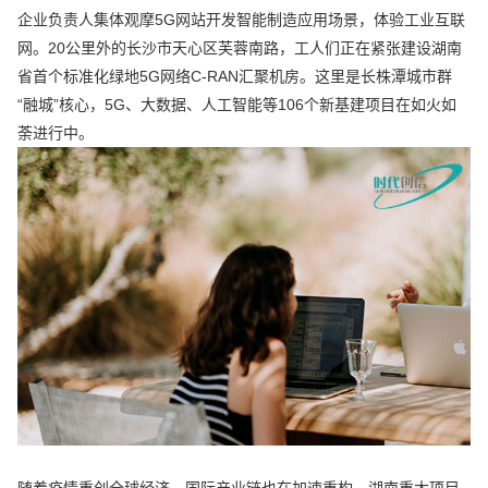
企业负责人集体观摩5G网站开发智能制造应用场景，体验工业互联
网。20公里外的长沙市天心区芙蓉南路，工人们正在紧张建设湖南
省首个标准化绿地5G网络C-RAN汇聚机房。这里是长株潭城市群
“融城”核心，5G、大数据、人工智能等106个新基建项目在如火如
荼进行中。
随着疫情重创全球经济，国际产业链也在加速重构。湖南重大项目