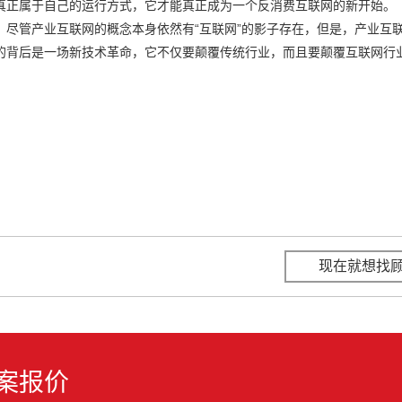
真正属于自己的运行方式，它才能真正成为一个反消费互联网的新开始。
尽管产业互联网的概念本身依然有“互联网”的影子存在，但是，产业互
的背后是一场新技术革命，它不仅要颠覆传统行业，而且要颠覆互联网行
现在就想找
案报价