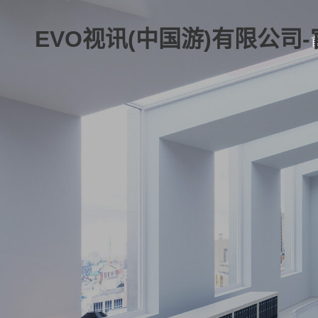
EVO视讯(中国游)有限公司-