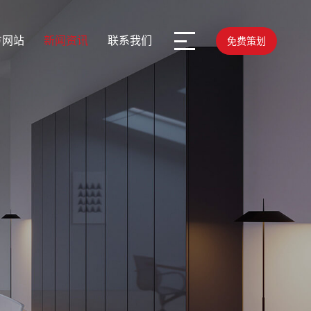
方网站
新闻资讯
联系我们
免费策划