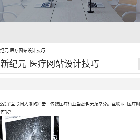
新纪元 医疗网站设计技巧
疗新纪元 医疗网站设计技巧
接受了互联网大潮的冲击，传统医疗行业当然也无法幸免。互联网+医疗
如何呢？