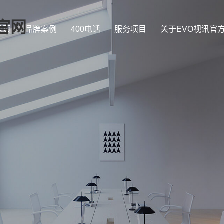
官网
首页
品牌案例
400电话
服务项目
关于EVO视讯官