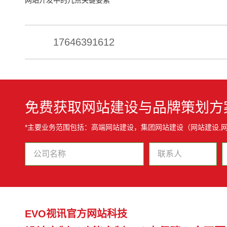
17646391612
免费获取网站建设与品牌策划方
*主要业务范围包括：高端网站建设，集团网站建设（网站建设,
EVO视讯官方网站科技