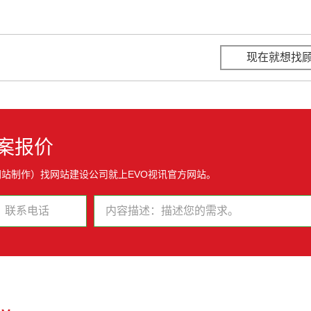
现在就想找
案报价
网站制作）找网站建设公司就上EVO视讯官方网站。