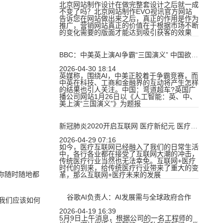
北京网站制作设计在做完整套设计之后就一成
不变了吗？北京网站制作EVO视讯官方网站
告诉您在网站做出来之后，真正的作用是作为
推广，营销网站真正的价值在于根据市场不断
的变化需要的版面才能达到吸引获客的效果
BBC：中美英上演AI争霸“三国演义” 中国欲弯道超车
2026-04-30 18:14
英媒称，围绕AI，中美正胶着于争霸竞赛，而
中英在科技、工商和金融界的互动将产生怎样
的结果也引人关注。中国：弯道超车?英国广
播公司网站1月26日以《人工智能：英、中、
美上演“三国演义”》为题报
新冠肺炎2020开启互联网 医疗新纪元 医疗网站设计技巧
2026-04-29 07:16
如今，医疗互联网已经融入了我们的日常生活
中，各行各业都在接受了互联网大潮的冲击，
传统医疗行业当然也无法幸免。互联网+医疗
时代的到来，给传统医疗行业带来了重大的变
你随时随地都
革，那么互联网+医疗未来的发展
谷歌AI负责人：AI发展需与全球政府合作
讲我们应该如何
2026-04-19 16:39
5月9日上午消息，根据公司的一名工程师的