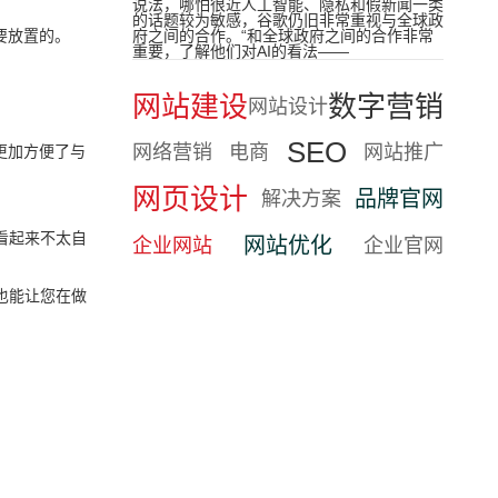
说法，哪怕很近人工智能、隐私和假新闻一类
的话题较为敏感，谷歌仍旧非常重视与全球政
要放置的。
府之间的合作。“和全球政府之间的合作非常
重要，了解他们对AI的看法——
网站建设
数字营销
网站设计
SEO
网络营销
电商
网站推广
更加方便了与
网页设计
品牌官网
解决方案
看起来不太自
网站优化
企业网站
企业官网
也能让您在做