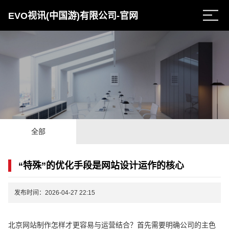
EVO视讯(中国游)有限公司-官网
全部
“特殊”的优化手段是网站设计运作的核心
发布时间：2026-04-27 22:15
北京网站制作怎样才更容易与运营结合？首先需要明确公司的主色