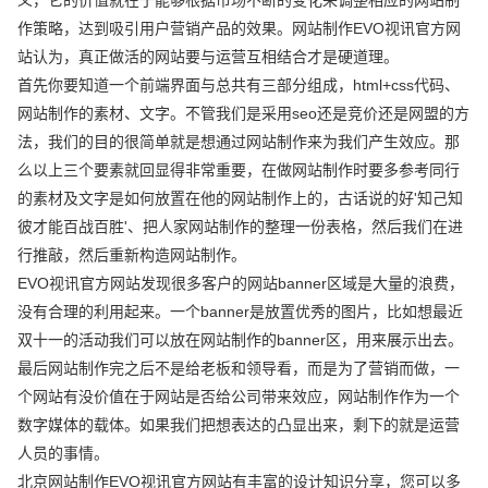
作策略，达到吸引用户营销产品的效果。网站制作EVO视讯官方网
站认为，真正做活的网站要与运营互相结合才是硬道理。
首先你要知道一个前端界面与总共有三部分组成，html+css代码、
网站制作的素材、文字。不管我们是采用seo还是竞价还是网盟的方
法，我们的目的很简单就是想通过网站制作来为我们产生效应。那
么以上三个要素就回显得非常重要，在做网站制作时要多参考同行
的素材及文字是如何放置在他的网站制作上的，古话说的好'知己知
彼才能百战百胜'、把人家网站制作的整理一份表格，然后我们在进
行推敲，然后重新构造网站制作。
EVO视讯官方网站发现很多客户的网站banner区域是大量的浪费，
没有合理的利用起来。一个banner是放置优秀的图片，比如想最近
双十一的活动我们可以放在网站制作的banner区，用来展示出去。
最后网站制作完之后不是给老板和领导看，而是为了营销而做，一
个网站有没价值在于网站是否给公司带来效应，网站制作作为一个
数字媒体的载体。如果我们把想表达的凸显出来，剩下的就是运营
人员的事情。
北京网站制作EVO视讯官方网站有丰富的设计知识分享，您可以多