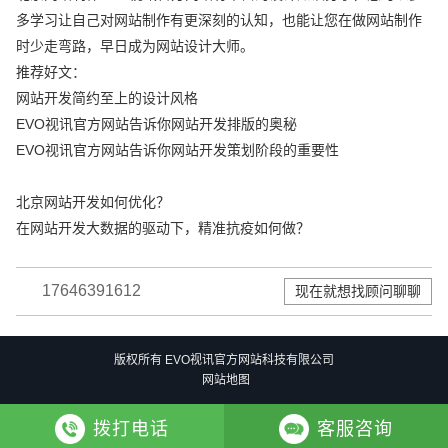
多学习让自己对网站制作有更深刻的认知，也能让您在做网站制作
时少走弯路，早日成为网站设计大师。
推荐好文：
网站开发简约至上的设计风格
EVO视讯官方网站告诉你网站开发排版的奥秘
EVO视讯官方网站告诉你网站开发策划阶段的重要性
北京网站开发如何优化？
在网站开发大数据的驱动下，精准抗疫如何做？
17646391612
现在就想找顾问聊聊
版权所有 EVO视讯官方网站科技有限公司
网站地图
拨打电话
客服咨询