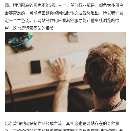
调、切记网站的颜色不能超过三个，任何行业都是，颜色太多用户
会非常反感，可能点击到你的网站制作之后就想退出，所以我们要
定一个主色调。让网站制作用户看着舒服才能让他继续浏览的欲
望，这也是运营网站的细节。
北京营销型网站制作已经成主流，其实这也是网站存在的某种意
义，它的价值就在于能够根据市场不断的变化来调整相应的网站制