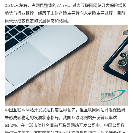
2.2亿人左右，占网民整体的27.7%。过去互联网网站开发保险增长
趋势与行业相悖，经历了由财产险主导转向人身险主导过程，目前
尚未形成较稳定的发展状态和格局。
中国互联网网站开发发达程度世界领先，但互联网网站开发保险尚
未形成较稳定的发展状态格局。我国互联网网站开发普及率达
61.2%，在全球市值排名靠前互联网网站开发公司中，中国公司数
量仅次于美国，互联网网站开发发达程度世界领先，为各行业线上