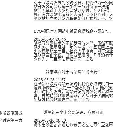
对于互联网发展的今时今日，我们作为一家网
站开发公司会从每一步的细节对待每一次建
站。尤其对于大型的网站开发时，今天EVO
视讯官方网站小编就为大家介绍下我们对于大
型网站的立项开发流程是如何开始的。一、客
EVO视讯官方网站小编帮你摆脱企业网站“尴尬”局面
2026-06-04 20:46
随着互联网技术的不断发展与迭代。虽然互联
网火热，但是经过一年的喧嚣，在互联网上最
火的还是综艺节目，社交大于电商，对于企业
互联网营销来说，好像就是跟风，几乎没有什
么作为，而且网站建设公司一度陷
静态媒介对于网站设计的重要性
2026-05-28 11:57
在全新互联网网站开发时代我们必须要明白一
道理“网站并不只是一个静态的媒介”。随着技
术和时代的发展，网站开发的内容会越来越丰
富，样式也会越来越覆杂，大众对于优质网站
的标准也会越来越高。页面上的
常见的三个中文网站设计方面问题
少听说倒班或
2026-05-18 08:38
通过在第三方
很多中文网站的设计有共同之处，而在英文网